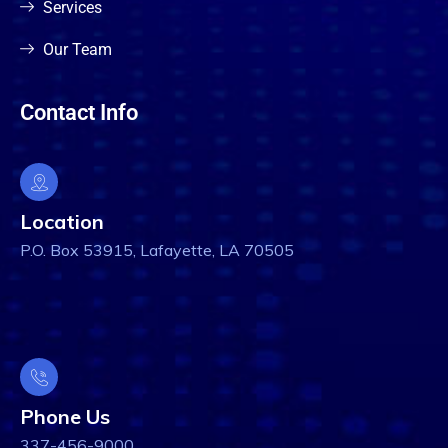
Services
Our Team
Contact Info
Location
P.O. Box 53915, Lafayette, LA 70505
Phone Us
337-456-9000